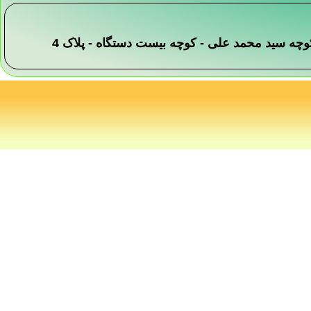
 -کوچه سید محمد علی - کوچه بیست دستگاه - پلاک 4