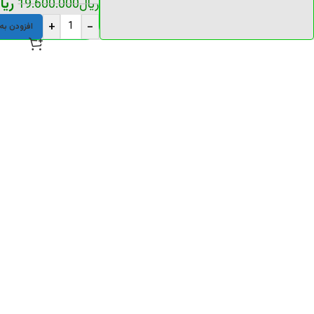
ریا
ریال
19.600.000
+
-
افزودن به