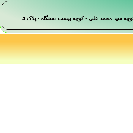
 -کوچه سید محمد علی - کوچه بیست دستگاه - پلاک 4