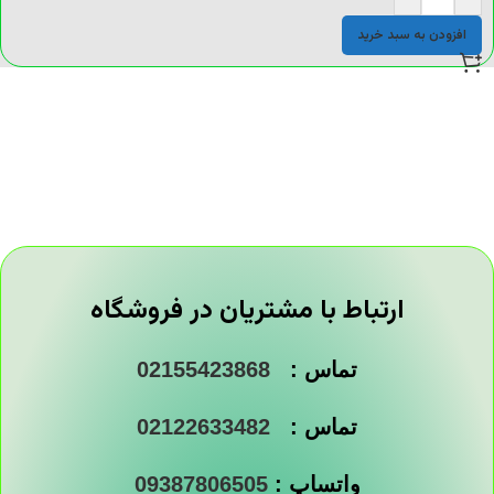
افزودن به سبد خرید
ارتباط با مشتریان در فروشگاه
تماس :
02155423868
تماس :
02122633482
واتساپ :
09387806505