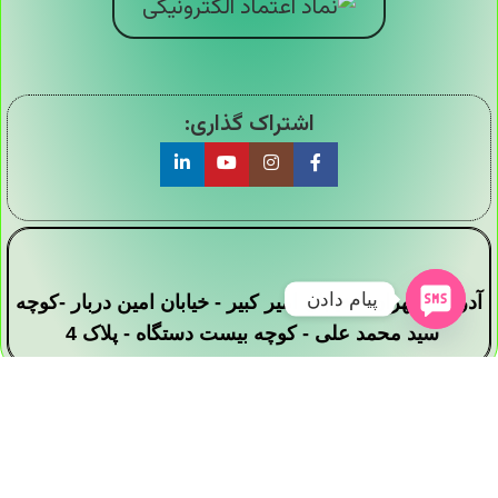
اشتراک گذاری:
پیام دادن
آدرس : تهران - خیابان امیر کبیر - خیابان امین دربار -کوچه
سید محمد علی - کوچه بیست دستگاه - پلاک 4
تمامی حقوق این وبسایت برای فروشگاه دیجی ارزان
سرا محفوظ است .