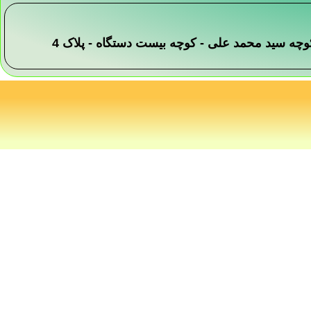
 -کوچه سید محمد علی - کوچه بیست دستگاه - پلاک 4