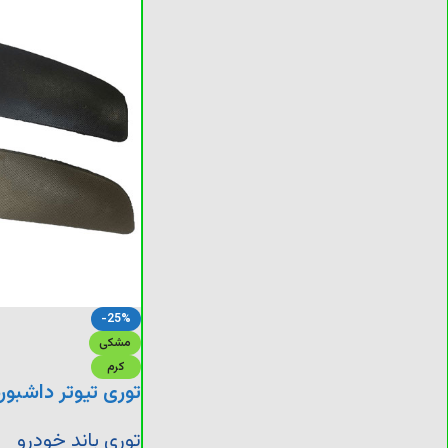
-25%
مشکی
کرم
توری تیوتر داشبورد پ
توری باند خودرو