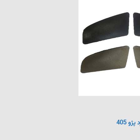
ژو 405