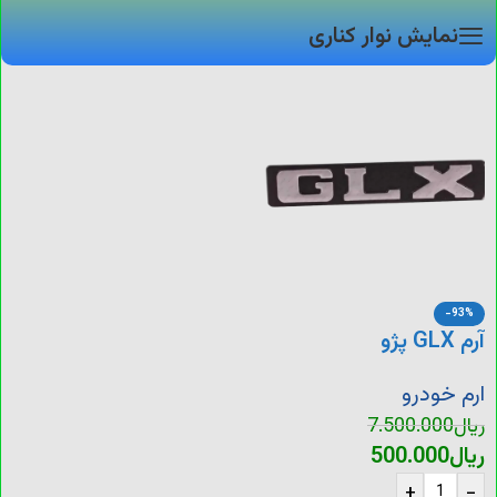
نمایش نوار کناری
-93%
آرم GLX پژو
ارم خودرو
ریال
7.500.000
ریال
500.000
+
-