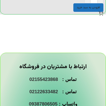
افزودن به سبد خرید
ارتباط با مشتریان در فروشگاه
تماس :
02155423868
تماس :
02122633482
واتساپ :
09387806505