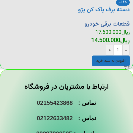
-18%
دسته برف پاک کن پژو
405
قطعات برقی خودرو
ریال
17.600.000
ریال
14.500.000
+
-
افزودن به سبد خرید
ارتباط با مشتریان در فروشگاه
تماس :
02155423868
تماس :
02122633482