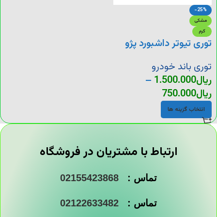
-25%
مشکی
کرم
توری تیوتر داشبورد پژو
405
توری باند خودرو
ریال
1.500.000
–
ریال
750.000
انتخاب گزینه ها
ارتباط با مشتریان در فروشگاه
تماس :
02155423868
تماس :
02122633482